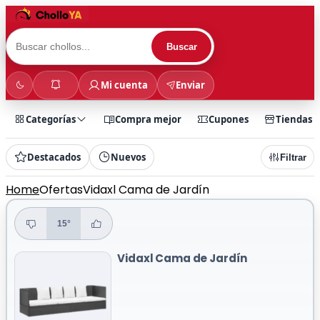
Buscar
Mi cuenta
Enviar
Categorías
Compra mejor
Cupones
Tiendas
Destacados
Nuevos
Filtrar
Home
Ofertas
Vidaxl Cama de Jardín
15°
Vidaxl Cama de Jardín