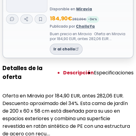
Disponible en
Miravia
184,90€
282,06€
-34%
Publicado por
CholloYa
Buen precio en Miravia · Oferta en Miravia
por 184,90 EUR, antes 282,06 EUR.
Descuento aproximado del 34%. Esta
cama ...
Ir al chollo
Detalles de la
Descripción
Especificaciones
oferta
Oferta en Miravia por 184,90 EUR, antes 282,06 EUR.
Descuento aproximado del 34%. Esta cama de jardín
de 200 x 60 x 58 cm está diseñada para su uso en
espacios exteriores y combina una superficie
revestida en ratán sintético de PE con una estructura
de acero con recu….