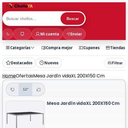
Buscar
Mi cuenta
Enviar
Categorías
Compra mejor
Cupones
Tiendas
Destacados
Nuevos
Filtrar
Home
Ofertas
Mesa Jardín vidaXL 200X150 Cm
12°
Mesa Jardín vidaXL 200X150 Cm