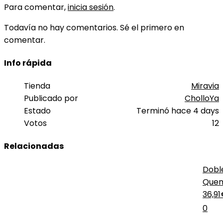
Para comentar,
inicia sesión
.
Todavía no hay comentarios. Sé el primero en
comentar.
Info rápida
Tienda
Miravia
Publicado por
CholloYa
Estado
Terminó hace 4 days
Votos
12
Relacionadas
Dobl
Que
Prem
36,9
0