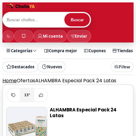
Buscar
Mi cuenta
Enviar
Categorías
Compra mejor
Cupones
Tiendas
Destacados
Nuevos
Filtrar
Home
Ofertas
ALHAMBRA Especial Pack 24 Latas
13°
ALHAMBRA Especial Pack 24
Latas