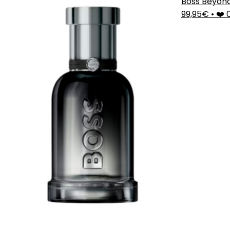
Boss Beyon
99,95€
•
❤️ 