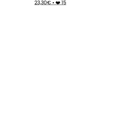
23,30€
•
❤️ 15