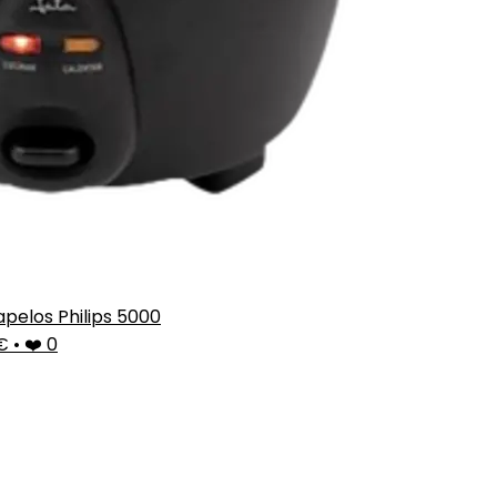
pelos Philips 5000
9€
•
❤️ 0