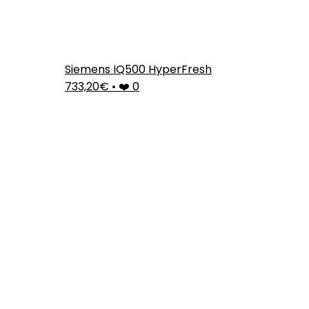
Siemens IQ500 HyperFresh
733,20€
•
❤️ 0