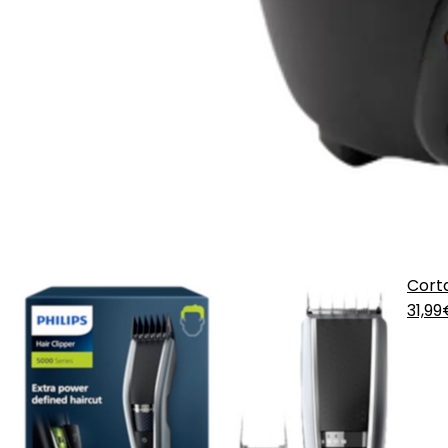
Corta
31,9