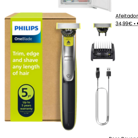
Afeitador
34,99€
•