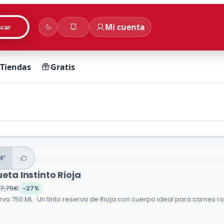
Mi cuenta
car
Tiendas
Gratis
4°
ueta Instinto Rioja
17,75€
-27%
rva 750 ML · Un tinto reserva de Rioja con cuerpo ideal para carnes ro