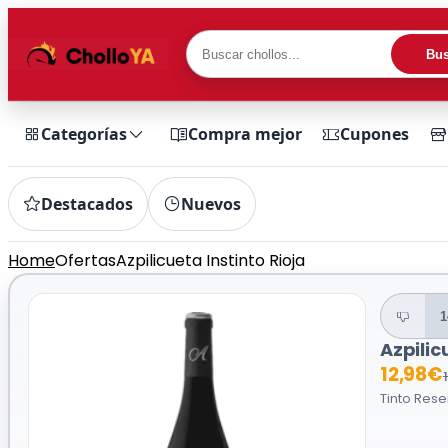
Bus
Categorías
Compra mejor
Cupones
Destacados
Nuevos
Home
Ofertas
Azpilicueta Instinto Rioja
1
Azpilic
12,98€
Tinto Rese