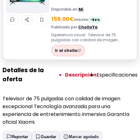
Disponible en
Mi
159,00€
999,00€
-84%
Publicado por
CholloYa
Experiencia visual · Televisor de 75
pulgadas con calidad de imagen
excepcional Tecnología avanzada para
una experien...
Ir al chollo
Detalles de la
Descripción
Especificaciones
oferta
Televisor de 75 pulgadas con calidad de imagen
excepcional Tecnología avanzada para una
experiencia de entretenimiento inmersiva Garantía
oficial Xiaomi.
Reportar
Guardar
Marcar agotado