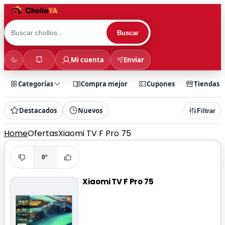
Buscar
Mi cuenta
Enviar
Categorías
Compra mejor
Cupones
Tiendas
Destacados
Nuevos
Filtrar
Home
Ofertas
Xiaomi TV F Pro 75
0°
Xiaomi TV F Pro 75