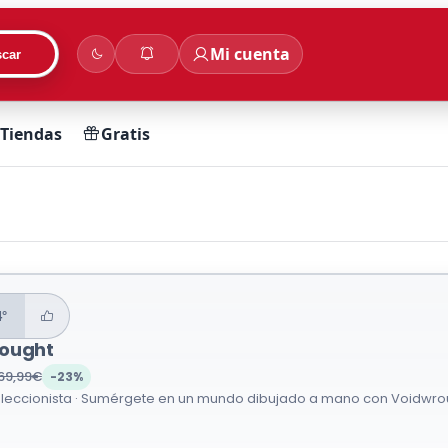
Mi cuenta
car
Tiendas
Gratis
4°
ought
69,99€
-23%
oleccionista · Sumérgete en un mundo dibujado a mano con Voidwroug