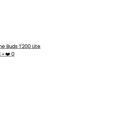
e Buds T200 Lite
€
•
❤️ 0