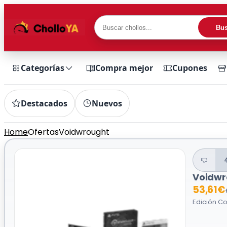
Bus
Categorías
Compra mejor
Cupones
Destacados
Nuevos
Home
Ofertas
Voidwrought
Voidwr
53,61€
Edición C