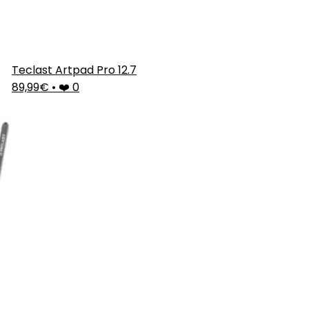
Teclast Artpad Pro 12.7
89,99€
•
❤️ 0