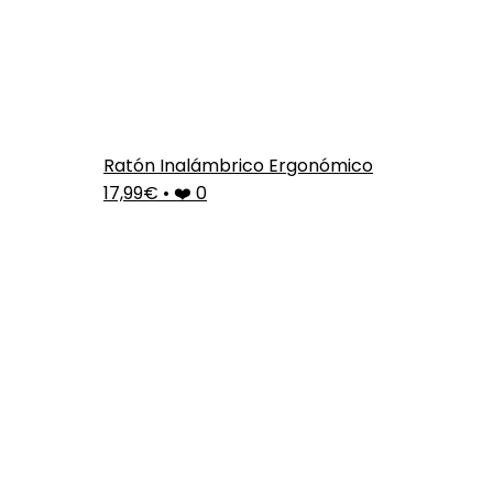
Ratón Inalámbrico Ergonómico
17,99€
•
❤️ 0