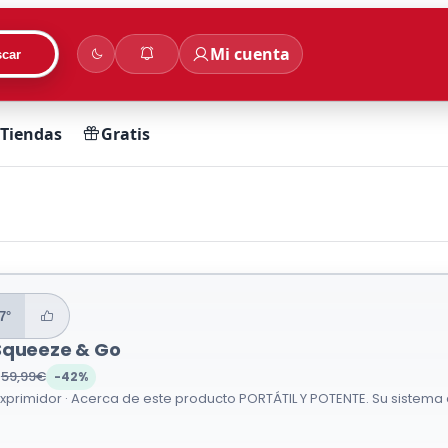
Mi cuenta
car
Tiendas
Gratis
7°
Squeeze & Go
€
59,99€
-42%
, exprimidor · Acerca de este producto PORTÁTIL Y POTENTE. Su sistema 