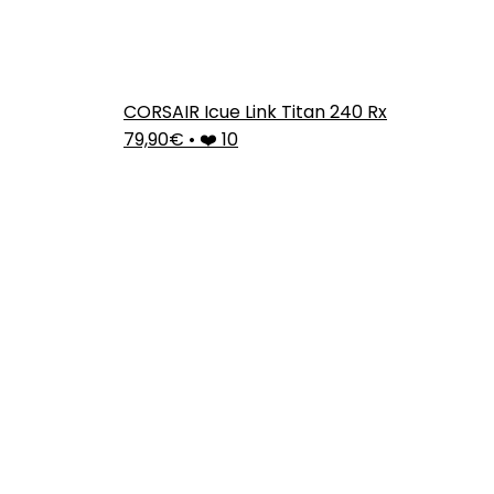
CORSAIR Icue Link Titan 240 Rx
79,90€
•
❤️ 10