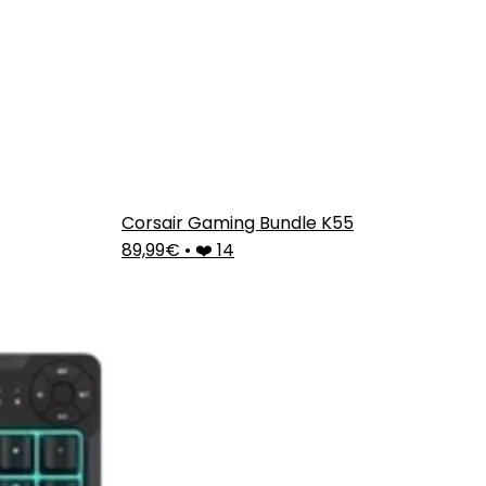
Corsair Gaming Bundle K55
89,99€
•
❤️ 14