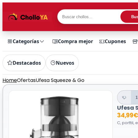
Bus
Categorías
Compra mejor
Cupones
Destacados
Nuevos
Home
Ofertas
Ufesa Squeeze & Go
1
Ufesa 
34,99
C, porttil