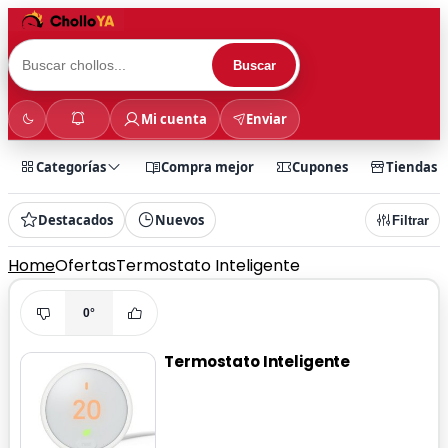
Buscar
Mi cuenta
Enviar
Categorías
Compra mejor
Cupones
Tiendas
Destacados
Nuevos
Filtrar
Home
Ofertas
Termostato Inteligente
0°
Termostato Inteligente