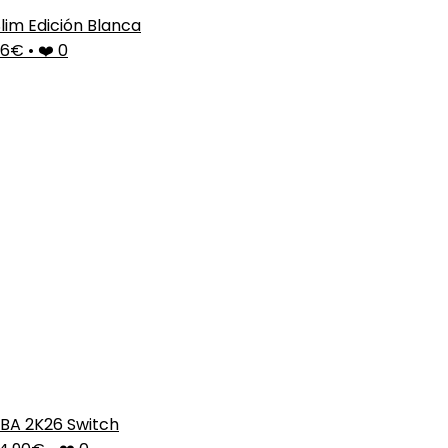
lim Edición Blanca
86€
•
❤️ 0
BA 2K26 Switch