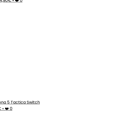
4,90€
•
❤️ 0
ona 5 Tactica Switch
€
•
❤️ 0