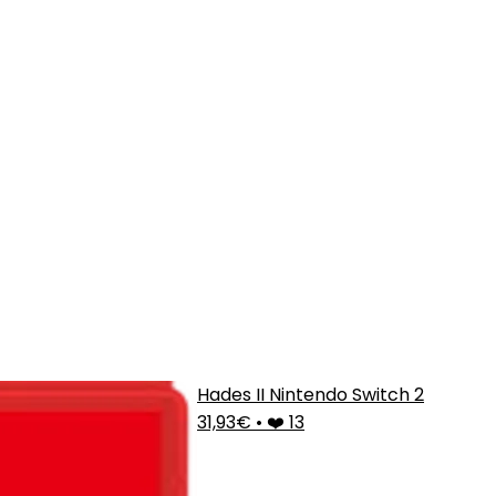
Hades II Nintendo Switch 2
31,93€
•
❤️ 13