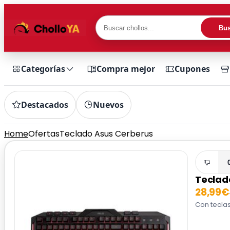
Bus
Categorías
Compra mejor
Cupones
Destacados
Nuevos
Home
Ofertas
Teclado Asus Cerberus
Teclad
28,99€
Con teclas