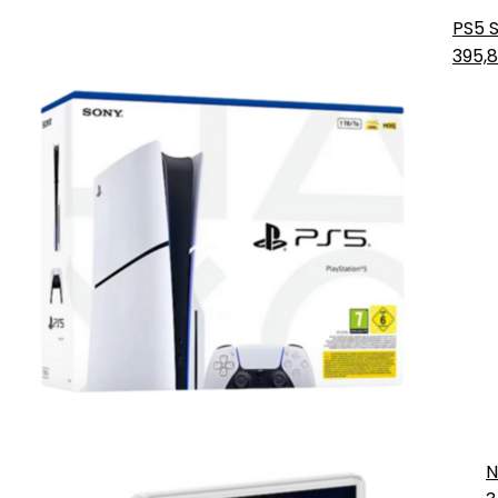
PS5 S
395,
N