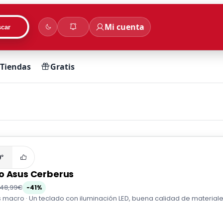
Mi cuenta
car
Tiendas
Gratis
0°
o Asus Cerberus
48,99€
-41%
 macro · Un teclado con iluminación LED, buena calidad de materiale