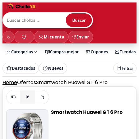
Buscar
Mi cuenta
Enviar
Categorías
Compra mejor
Cupones
Tiendas
Destacados
Nuevos
Filtrar
Home
Ofertas
Smartwatch Huawei GT 6 Pro
0°
Smartwatch Huawei GT 6 Pro