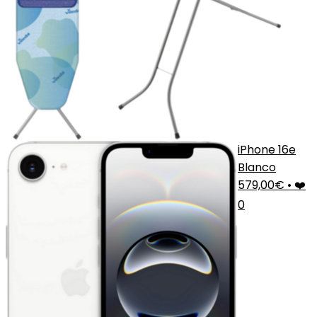
iPhone 16e
Blanco
579,00€
•
❤️
0