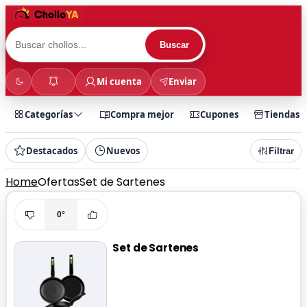
Buscar
Mi cuenta
Enviar
Categorías
Compra mejor
Cupones
Tiendas
Destacados
Nuevos
Filtrar
Home
Ofertas
Set de Sartenes
0°
Set de Sartenes