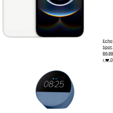
Echo
Spot
Azul
86,9
2024
•
❤️ 0