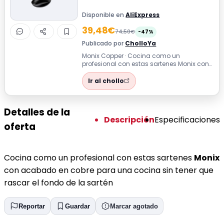
Disponible en
AliExpress
39,48€
74,50€
-47%
Publicado por
CholloYa
Monix Copper · Cocina como un
profesional con estas sartenes Monix con
acabado en cobre para una cocina sin
tener que...
Ir al chollo
Detalles de la
Descripción
Especificaciones
oferta
Cocina como un profesional con estas sartenes
Monix
con acabado en cobre para una cocina sin tener que
rascar el fondo de la sartén
Reportar
Guardar
Marcar agotado