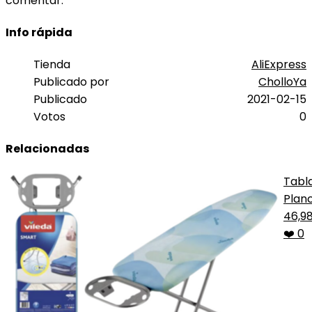
comentar.
Info rápida
Tienda
AliExpress
Publicado por
CholloYa
Publicado
2021-02-15
Votos
0
Relacionadas
Tabl
Plan
Smar
46,9
Viled
❤️ 0