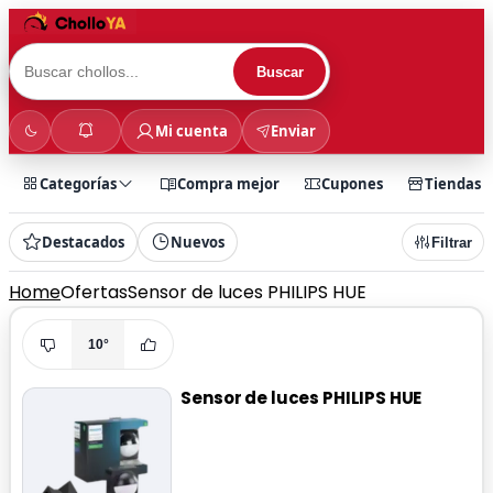
Buscar
Mi cuenta
Enviar
Categorías
Compra mejor
Cupones
Tiendas
Destacados
Nuevos
Filtrar
Home
Ofertas
Sensor de luces PHILIPS HUE
10°
Sensor de luces PHILIPS HUE