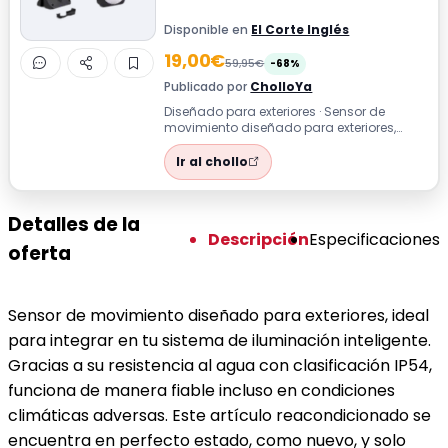
Disponible en
El Corte Inglés
19,00€
59,95€
-68%
Publicado por
CholloYa
Diseñado para exteriores · Sensor de
movimiento diseñado para exteriores,
ideal para integrar en tu sistema de
ilumin...
Ir al chollo
Detalles de la
Descripción
Especificaciones
oferta
Sensor de movimiento diseñado para exteriores, ideal
para integrar en tu sistema de iluminación inteligente.
Gracias a su resistencia al agua con clasificación IP54,
funciona de manera fiable incluso en condiciones
climáticas adversas. Este artículo reacondicionado se
encuentra en perfecto estado, como nuevo, y solo