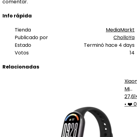
comentar.
Info rápida
Tienda
MediaMarkt
Publicado por
CholloYa
Estado
Terminó hace 4 days
Votos
14
Relacionadas
Xiao
Mi
Smar
27,6
Band
•
❤️ 0
10