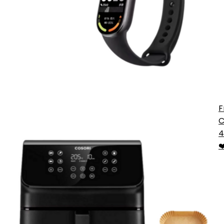
F
C
C
4
E
❤