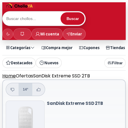
Buscar
Mi cuenta
Enviar
Categorías
Compra mejor
Cupones
Tiendas
Destacados
Nuevos
Filtrar
Home
Ofertas
SanDisk Extreme SSD 2TB
14°
SanDisk Extreme SSD 2TB