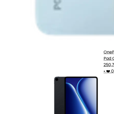
OneP
Pad 
2
250,
•
❤️ 0