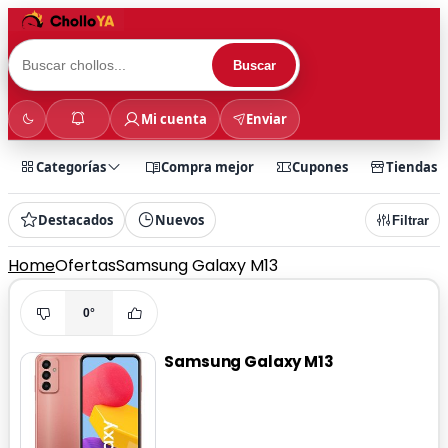
Buscar
Mi cuenta
Enviar
Categorías
Compra mejor
Cupones
Tiendas
Destacados
Nuevos
Filtrar
Home
Ofertas
Samsung Galaxy M13
0°
Samsung Galaxy M13