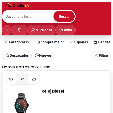
Buscar
Mi cuenta
Enviar
Categorías
Compra mejor
Cupones
Tiendas
Destacados
Nuevos
Filtrar
Home
Ofertas
Reloj Diesel
0°
Reloj Diesel