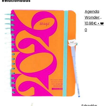
Relacionadas
Agenda
Wonder
2026
10,98€
•
❤️
Diaria
0
Edredón