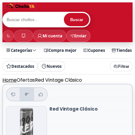
Buscar
Mi cuenta
Enviar
Categorías
Compra mejor
Cupones
Tiendas
Destacados
Nuevos
Filtrar
Home
Ofertas
Red Vintage Clásico
0°
Red Vintage Clásico