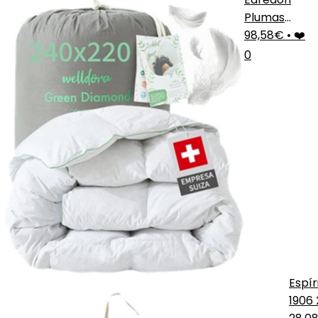
Plumas
Welldora
98,58€
•
❤️
0
Espír
1906 