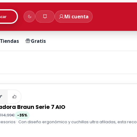
Mi cuenta
car
Tiendas
Gratis
0°
adora Braun Serie 7 AIO
114,99€
-35%
esorios · Con diseño ergonómico y cuchillas ultra afiladas, esta recor