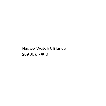
Huawei Watch 5 Blanco
269,00€
•
❤️ 0