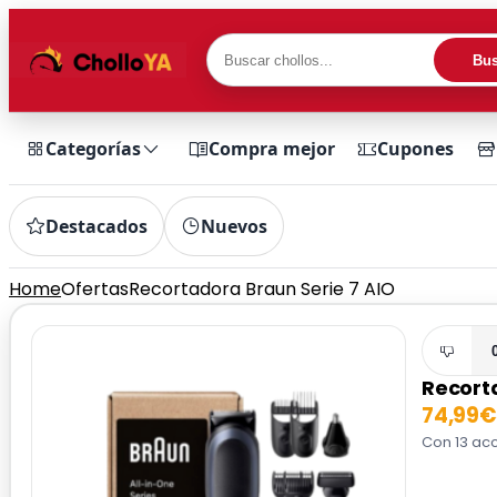
Bus
Categorías
Compra mejor
Cupones
Destacados
Nuevos
Home
Ofertas
Recortadora Braun Serie 7 AIO
Recort
74,99€
Con 13 acc