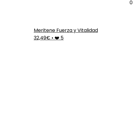
0
Meritene Fuerza y Vitalidad
32,49€
•
❤️ 5