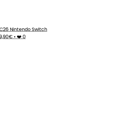
C26 Nintendo Switch
9,90€
•
❤️ 0