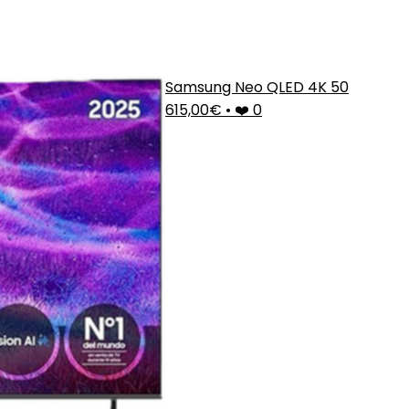
Samsung Neo QLED 4K 50
615,00€
•
❤️ 0