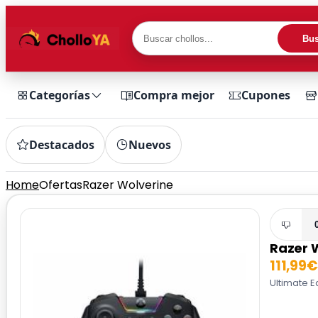
Bus
Categorías
Compra mejor
Cupones
Destacados
Nuevos
Home
Ofertas
Razer Wolverine
Razer 
111,99€
Ultimate E