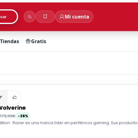
Mi cuenta
car
Tiendas
Gratis
0°
Wolverine
179,99€
-38%
dition · Razer es una marca líder en periféricos gaming. Sus product