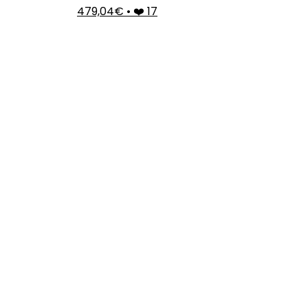
479,04€
•
❤️ 17