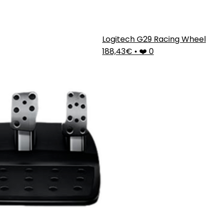
Logitech G29 Racing Wheel
188,43€
•
❤️ 0