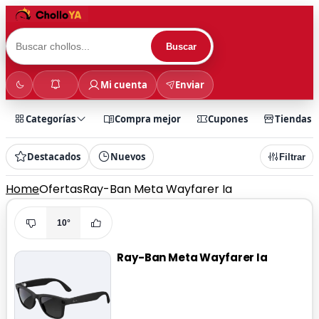
Buscar
Mi cuenta
Enviar
Categorías
Compra mejor
Cupones
Tiendas
Destacados
Nuevos
Filtrar
Home
Ofertas
Ray-Ban Meta Wayfarer Ia
10°
Ray-Ban Meta Wayfarer Ia