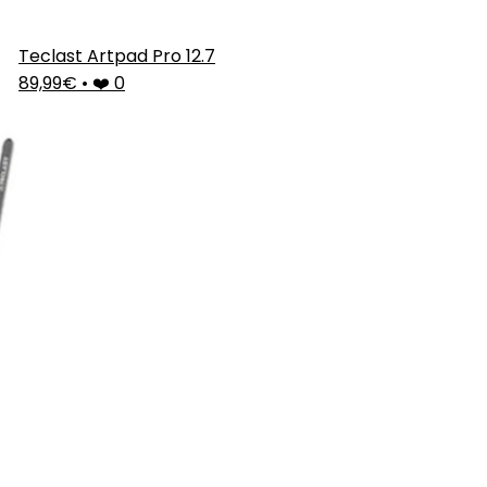
Teclast Artpad Pro 12.7
89,99€
•
❤️ 0