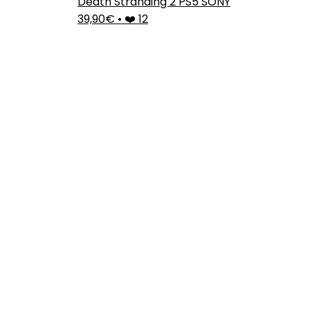
Death Stranding 2 PS5 SONY
39,90€
•
❤️ 12