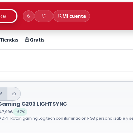
Mi cuenta
car
Tiendas
Gratis
0°
Gaming G203 LIGHTSYNC
47,99€
-67%
 DPI · Ratón gaming Logitech con iluminación RGB personalizable y s