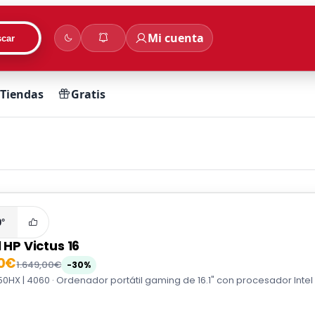
Mi cuenta
car
Tiendas
Gratis
0°
l HP Victus 16
00€
1.649,00€
-30%
4650HX | 4060 · Ordenador portátil gaming de 16.1" con procesador Intel