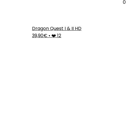
0
Dragon Quest I & II HD
39,90€
•
❤️ 12