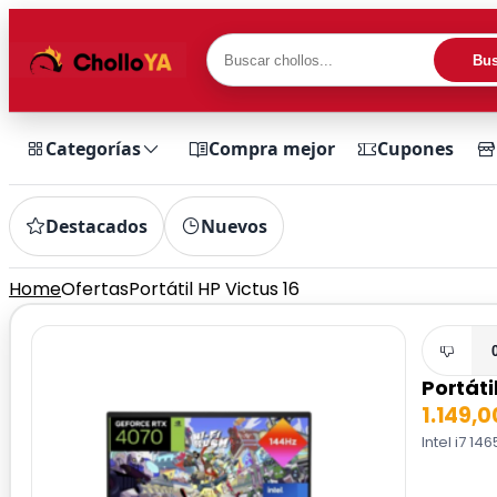
Bus
Categorías
Compra mejor
Cupones
Destacados
Nuevos
Home
Ofertas
Portátil HP Victus 16
Portáti
1.149,
Intel i7 1