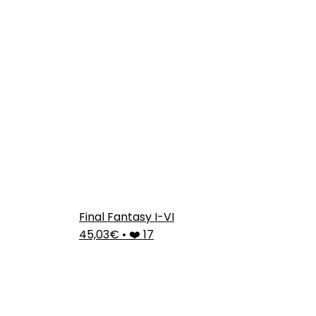
Final Fantasy I-VI
45,03€
•
❤️ 17