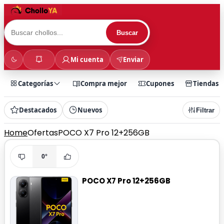
Buscar
Mi cuenta
Enviar
Categorías
Compra mejor
Cupones
Tiendas
Destacados
Nuevos
Filtrar
Home
Ofertas
POCO X7 Pro 12+256GB
0°
POCO X7 Pro 12+256GB