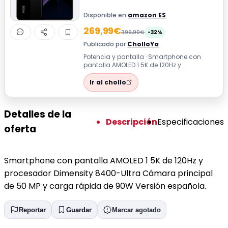
Disponible en
amazon ES
269,99€
399,90€
-32%
Publicado por
CholloYa
Potencia y pantalla · Smartphone con
pantalla AMOLED 1 5K de 120Hz y
procesador Dimensity 8400-Ultra Cámara
principal...
Ir al chollo
Detalles de la
Descripción
Especificaciones
oferta
Smartphone con pantalla AMOLED 1 5K de 120Hz y
procesador Dimensity 8400-Ultra Cámara principal
de 50 MP y carga rápida de 90W Versión española.
Reportar
Guardar
Marcar agotado