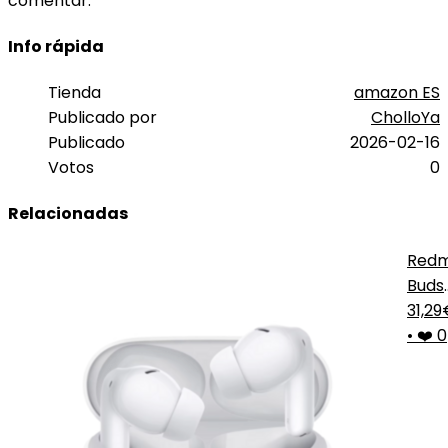
comentar.
Info rápida
Tienda
amazon ES
Publicado por
CholloYa
Publicado
2026-02-16
Votos
0
Relacionadas
Redm
Buds
5 Pro
31,29
•
❤️ 0