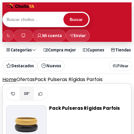
Buscar
Mi cuenta
Enviar
Categorías
Compra mejor
Cupones
Tiendas
Destacados
Nuevos
Filtrar
Home
Ofertas
Pack Pulseras Rígidas Parfois
10°
Pack Pulseras Rígidas Parfois