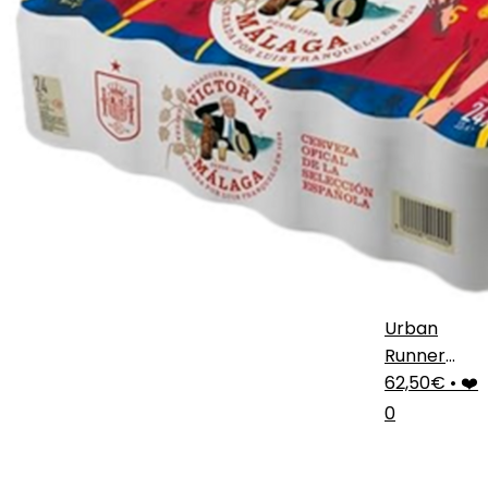
Urban
Runner
Dentada
62,50€
•
❤️
0