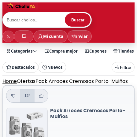
Buscar
Mi cuenta
Enviar
Categorías
Compra mejor
Cupones
Tiendas
Destacados
Nuevos
Filtrar
Home
Ofertas
Pack Arroces Cremosos Porto-Muiños
12°
Pack Arroces Cremosos Porto-
Muiños