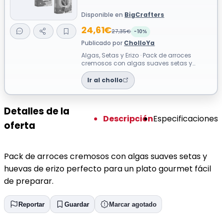
Disponible en
BigCrafters
24,61€
27,35€
-10%
Publicado por
CholloYa
Algas, Setas y Erizo · Pack de arroces
cremosos con algas suaves setas y
huevas de erizo perfecto para un plato
gourm...
Ir al chollo
Detalles de la
Descripción
Especificaciones
oferta
Pack de arroces cremosos con algas suaves setas y
huevas de erizo perfecto para un plato gourmet fácil
de preparar.
Reportar
Guardar
Marcar agotado