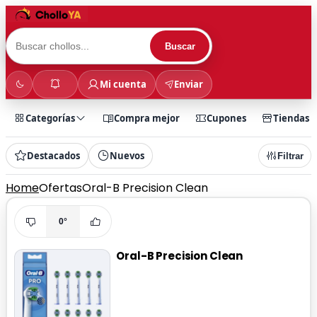
Buscar
Mi cuenta
Enviar
Categorías
Compra mejor
Cupones
Tiendas
Destacados
Nuevos
Filtrar
Home
Ofertas
Oral-B Precision Clean
0°
Oral-B Precision Clean