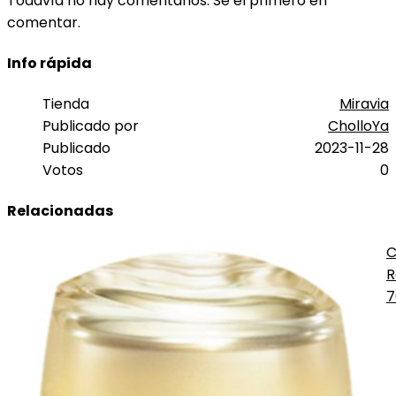
Todavía no hay comentarios. Sé el primero en
comentar.
Info rápida
Tienda
Miravia
Publicado por
CholloYa
Publicado
2023-11-28
Votos
0
Relacionadas
C
R
A
7