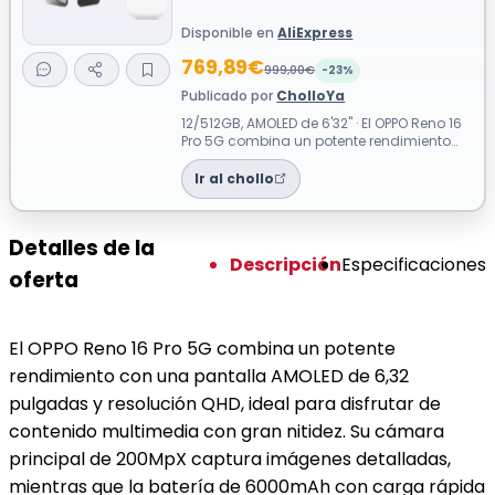
Disponible en
AliExpress
769,89€
999,00€
-23%
Publicado por
CholloYa
12/512GB, AMOLED de 6'32" · El OPPO Reno 16
Pro 5G combina un potente rendimiento
con una pantalla AMOLED de 6,32 pul...
Ir al chollo
Detalles de la
Descripción
Especificaciones
oferta
El OPPO Reno 16 Pro 5G combina un potente
rendimiento con una pantalla AMOLED de 6,32
pulgadas y resolución QHD, ideal para disfrutar de
contenido multimedia con gran nitidez. Su cámara
principal de 200MpX captura imágenes detalladas,
mientras que la batería de 6000mAh con carga rápida