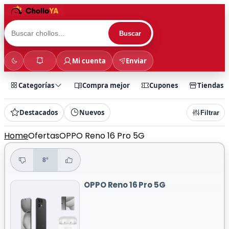
Buscar
Mi cuenta
Enviar
Categorías
Compra mejor
Cupones
Tiendas
Destacados
Nuevos
Filtrar
Home
Ofertas
OPPO Reno 16 Pro 5G
8°
OPPO Reno 16 Pro 5G