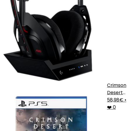
Crimson
Desert
PS5
58,98€
•
❤️ 0