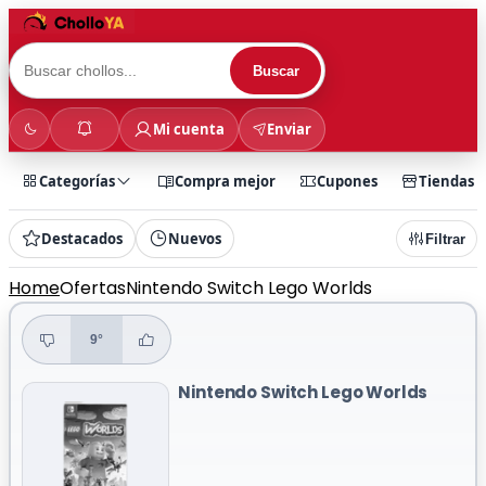
Buscar
Mi cuenta
Enviar
Categorías
Compra mejor
Cupones
Tiendas
Destacados
Nuevos
Filtrar
Home
Ofertas
Nintendo Switch Lego Worlds
9°
Nintendo Switch Lego Worlds