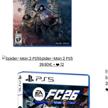
Spider-Man 2 PS5
39,90€
•
❤️ 12
F
E
D
3
P
❤