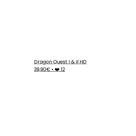
Dragon Quest I & II HD
39,90€
•
❤️ 12