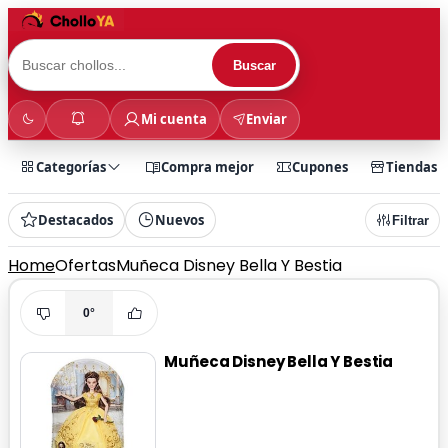
Buscar
Mi cuenta
Enviar
Categorías
Compra mejor
Cupones
Tiendas
Destacados
Nuevos
Filtrar
Home
Ofertas
Muñeca Disney Bella Y Bestia
0°
Muñeca Disney Bella Y Bestia