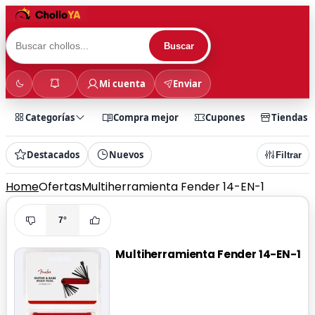
Buscar
Mi cuenta
Enviar
Categorías
Compra mejor
Cupones
Tiendas
Destacados
Nuevos
Filtrar
Home
Ofertas
Multiherramienta Fender 14-EN-1
7°
Multiherramienta Fender 14-EN-1