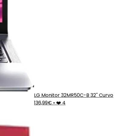
LG Monitor 32MR50C-B 32'' Curvo
136,99€
•
❤️ 4