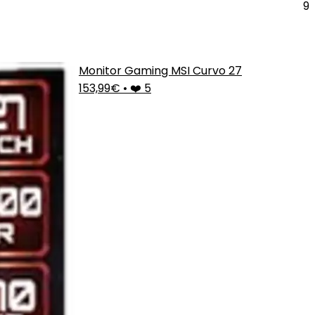
9
Monitor Gaming MSI Curvo 27
153,99€
•
❤️ 5