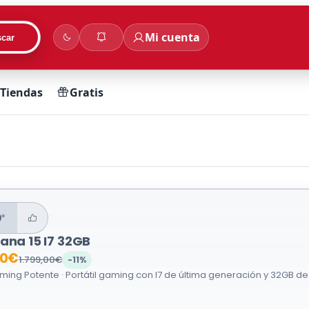
Mi cuenta
car
Tiendas
Gratis
9°
ana 15 I7 32GB
00€
1.799,00€
-11%
aming Potente · Portátil gaming con I7 de última generación y 32GB de 