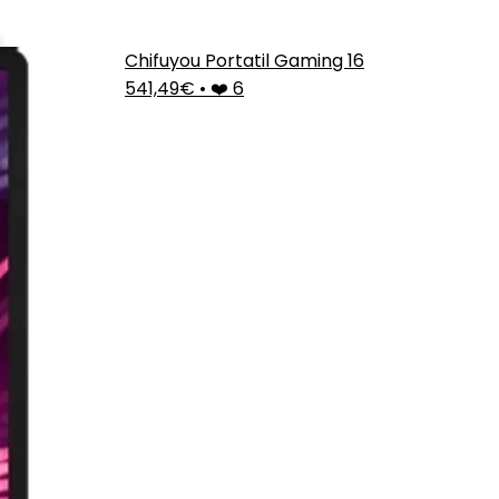
Chifuyou Portatil Gaming 16
541,49€
•
❤️ 6