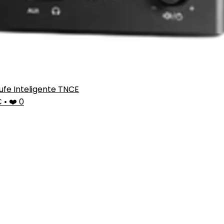
ufe Inteligente TNCE
€
•
❤️ 0