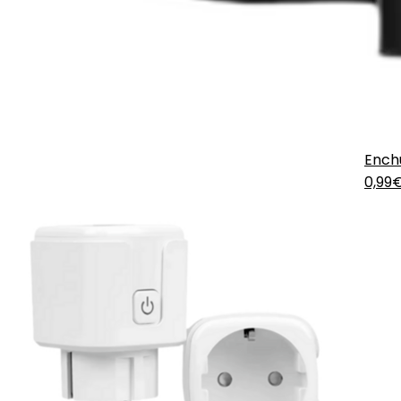
Ench
0,99