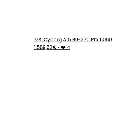
MSI Cyborg A15 R9-270 Rtx 5060
1.589,52€
•
❤️ 4