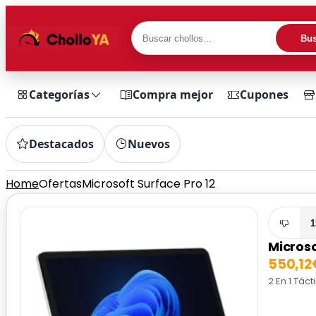
Bus
Categorías
Compra mejor
Cupones
Destacados
Nuevos
Home
Ofertas
Microsoft Surface Pro 12
1
Microso
550,12
2 En 1 Tác