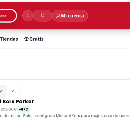
Mi cuenta
car
Tiendas
Gratis
0°
l Kors Parker
€
299,00€
-67%
 de mujer · Reloj cronógrafo Michael Kors para mujer, caja de acero