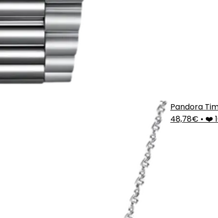
Pandora Tim
48,78€
•
❤️ 