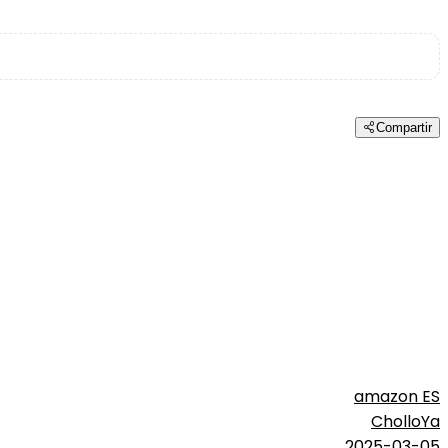
Compartir
amazon ES
CholloYa
2025-03-05