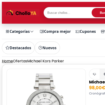
Bus
Categorías
Compra mejor
Cupones
Destacados
Nuevos
Home
Ofertas
Michael Kors Parker
Michae
98,00
Cronógrafo