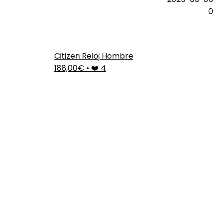
0
Citizen Reloj Hombre
188,00€
•
❤️ 4