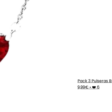
Pack 3 Pulseras 
9,99€
•
❤️ 6