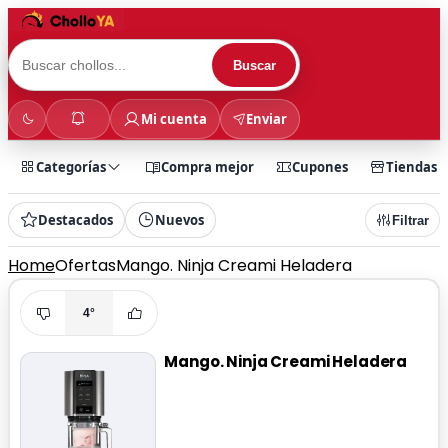
Buscar
Mi cuenta
Enviar
Categorías
Compra mejor
Cupones
Tiendas
Destacados
Nuevos
Filtrar
Home
Ofertas
Mango. Ninja Creami Heladera
4°
Mango. Ninja Creami Heladera