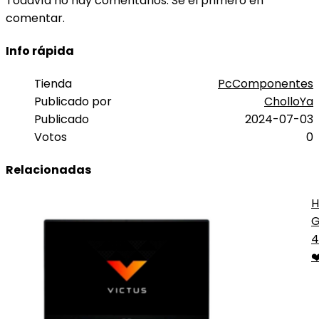
Todavía no hay comentarios. Sé el primero en
comentar.
Info rápida
Tienda
PcComponentes
Publicado por
CholloYa
Publicado
2024-07-03
Votos
0
Relacionadas
H
G
C
4
❤