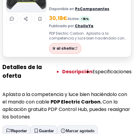
Disponible en
PcComponentes
30,18€
35,99€
-16%
Publicado por
CholloYa
PDP Electric Carbon · Aplasta a la
competencia y luce bien haciéndolo con
el mando con cable PDP Electric
Carbon. Con...
Ir al chollo
Detalles de la
Descripción
Especificaciones
oferta
Aplasta a la competencia y luce bien haciéndolo con
el mando con cable
PDP Electric Carbon.
Con la
aplicación gratuita PDP Control Hub, puedes reasignar
los botones
Reportar
Guardar
Marcar agotado