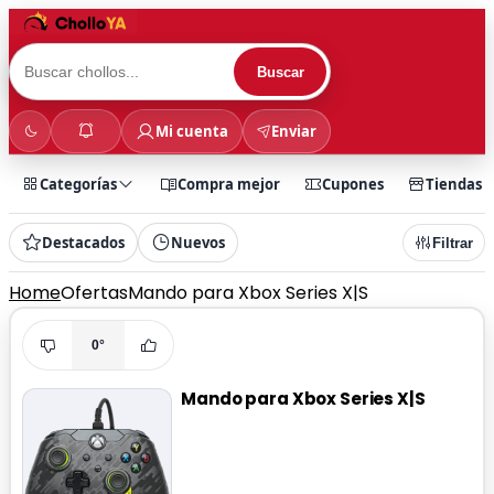
Buscar
Mi cuenta
Enviar
Categorías
Compra mejor
Cupones
Tiendas
Destacados
Nuevos
Filtrar
Home
Ofertas
Mando para Xbox Series X|S
0°
Mando para Xbox Series X|S