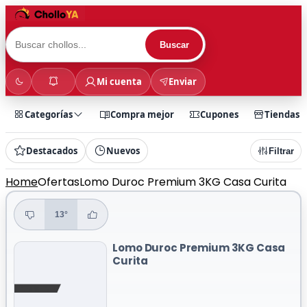
Buscar
Mi cuenta
Enviar
Categorías
Compra mejor
Cupones
Tiendas
Destacados
Nuevos
Filtrar
Home
Ofertas
Lomo Duroc Premium 3KG Casa Curita
13°
Lomo Duroc Premium 3KG Casa
Curita