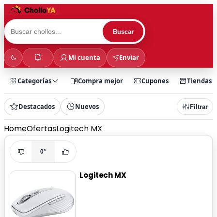
Buscar
Mi cuenta
Enviar
Categorías
Compra mejor
Cupones
Tiendas
Destacados
Nuevos
Filtrar
Home
Ofertas
Logitech MX
0°
Logitech MX