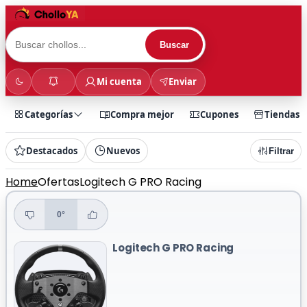
Buscar
Mi cuenta
Enviar
Categorías
Compra mejor
Cupones
Tiendas
Destacados
Nuevos
Filtrar
Home
Ofertas
Logitech G PRO Racing
0°
Logitech G PRO Racing