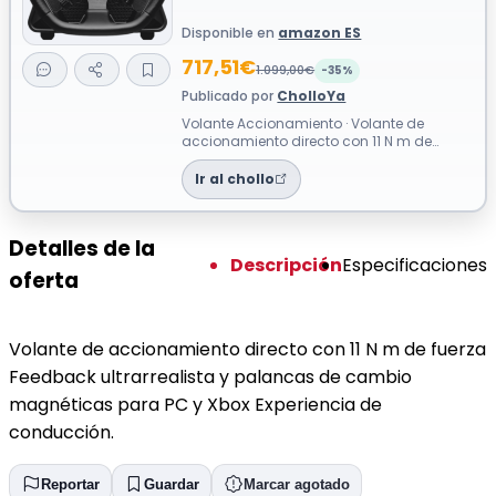
Disponible en
amazon ES
717,51€
1.099,00€
-35%
Publicado por
CholloYa
Volante Accionamiento · Volante de
accionamiento directo con 11 N m de
fuerza Feedback ultrarrealista y palancas
de c...
Ir al chollo
Detalles de la
Descripción
Especificaciones
oferta
Volante de accionamiento directo con 11 N m de fuerza
Feedback ultrarrealista y palancas de cambio
magnéticas para PC y Xbox Experiencia de
conducción.
Reportar
Guardar
Marcar agotado