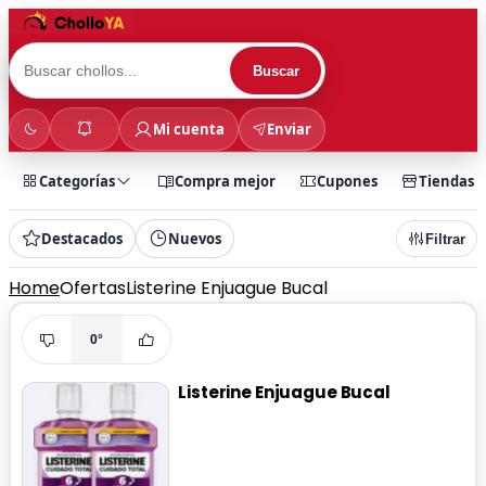
Buscar
Mi cuenta
Enviar
Categorías
Compra mejor
Cupones
Tiendas
Destacados
Nuevos
Filtrar
Home
Ofertas
Listerine Enjuague Bucal
0°
Listerine Enjuague Bucal