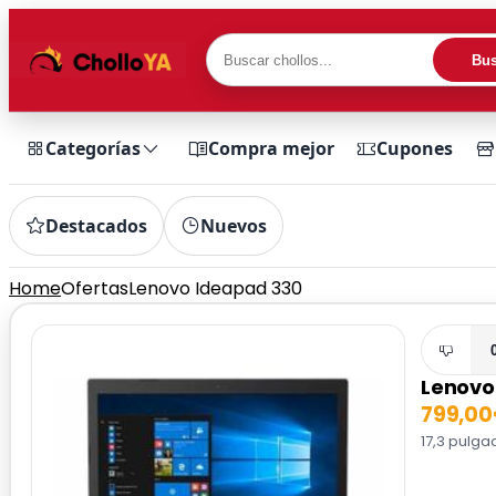
Bus
Categorías
Compra mejor
Cupones
Destacados
Nuevos
Home
Ofertas
Lenovo Ideapad 330
Lenovo
799,0
17,3 pulga