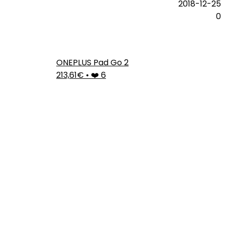
2018-12-25
0
ONEPLUS Pad Go 2
213,61€
•
❤️ 6