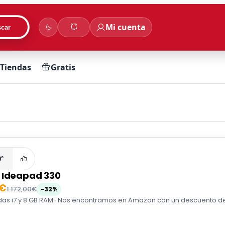
Mi cuenta
car
Tiendas
Gratis
0°
 Ideapad 330
0€
1.172,00€
-32%
das i7 y 8 GB RAM · Nos encontramos en Amazon con un descuento de 