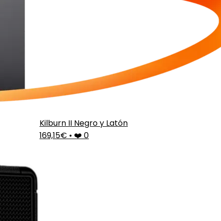
Kilburn II Negro y Latón
169,15€
•
❤️ 0