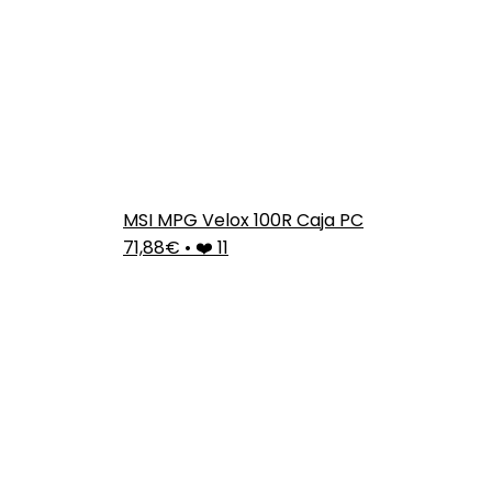
MSI MPG Velox 100R Caja PC
71,88€
•
❤️ 11