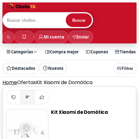
Buscar
Mi cuenta
Enviar
Categorías
Compra mejor
Cupones
Tiendas
Destacados
Nuevos
Filtrar
Home
Ofertas
Kit Xiaomi de Domótica
0°
Kit Xiaomi de Domótica