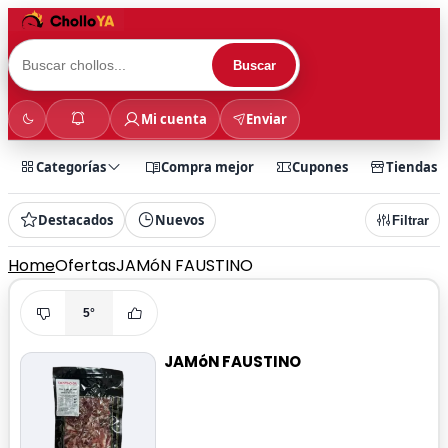
Buscar
Mi cuenta
Enviar
Categorías
Compra mejor
Cupones
Tiendas
Destacados
Nuevos
Filtrar
Home
Ofertas
JAMóN FAUSTINO
5°
JAMóN FAUSTINO