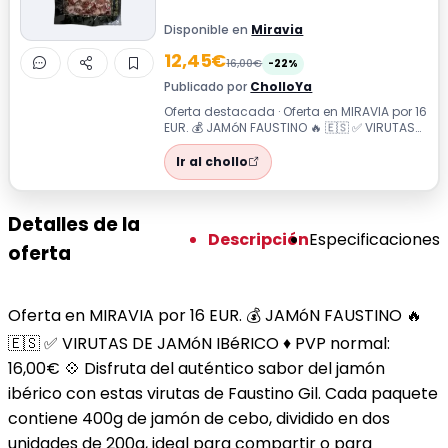
Disponible en
Miravia
12,45€
16,00€
-22%
Publicado por
CholloYa
Oferta destacada · Oferta en MIRAVIA por 16
EUR. 💰 JAMóN FAUSTINO 🔥 🇪🇸 ✅ VIRUTAS
DE JAMóN IBéRICO ♦️ PVP normal: 16,0...
Ir al chollo
Detalles de la
Descripción
Especificaciones
oferta
Oferta en MIRAVIA por 16 EUR. 💰 JAMóN FAUSTINO 🔥
🇪🇸 ✅ VIRUTAS DE JAMóN IBéRICO ♦️ PVP normal:
16,00€ 💠 Disfruta del auténtico sabor del jamón
ibérico con estas virutas de Faustino Gil. Cada paquete
contiene 400g de jamón de cebo, dividido en dos
unidades de 200g, ideal para compartir o para