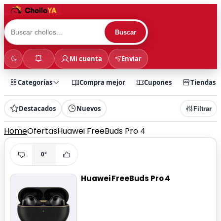
Buscar
Mi cuenta
Enviar
Categorías
Compra mejor
Cupones
Tiendas
Destacados
Nuevos
Filtrar
Home
Ofertas
Huawei FreeBuds Pro 4
0°
Huawei FreeBuds Pro 4