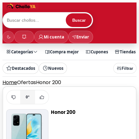
Buscar
Mi cuenta
Enviar
Categorías
Compra mejor
Cupones
Tiendas
Destacados
Nuevos
Filtrar
Home
Ofertas
Honor 200
0°
Honor 200