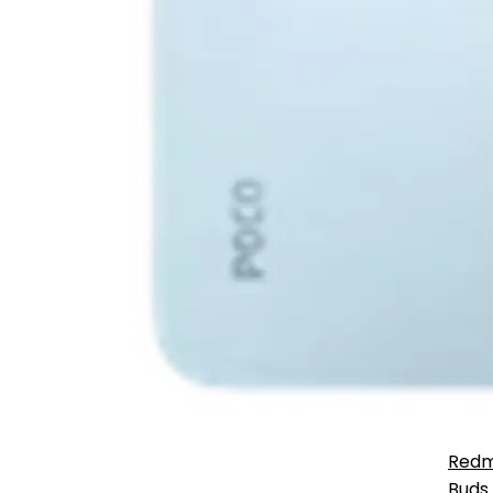
Redm
Buds