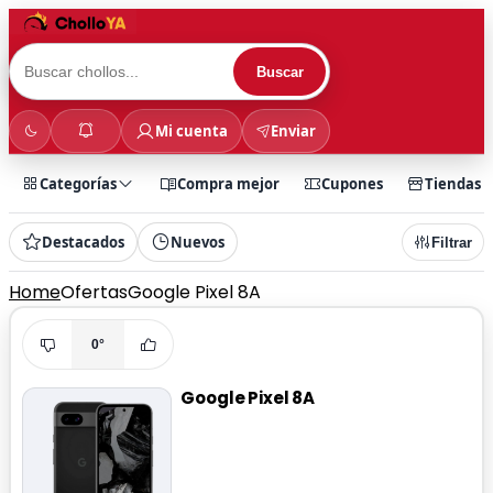
Buscar
Mi cuenta
Enviar
Categorías
Compra mejor
Cupones
Tiendas
Destacados
Nuevos
Filtrar
Home
Ofertas
Google Pixel 8A
0°
Google Pixel 8A