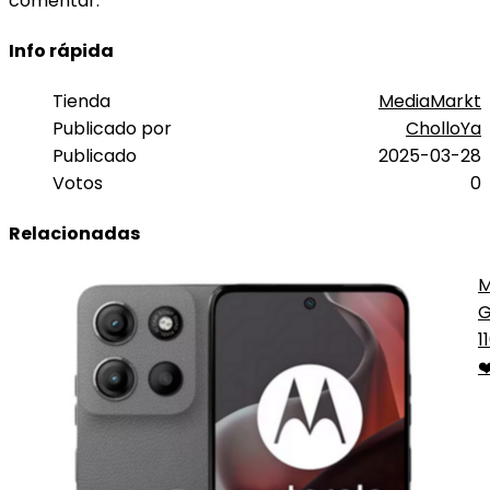
comentar.
Info rápida
Tienda
MediaMarkt
Publicado por
CholloYa
Publicado
2025-03-28
Votos
0
Relacionadas
M
G
8
1
L
❤