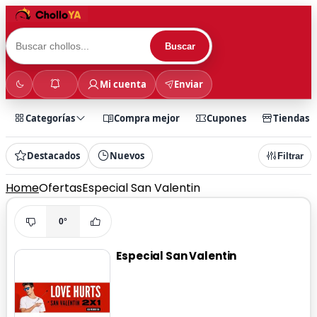
Buscar
Mi cuenta
Enviar
Categorías
Compra mejor
Cupones
Tiendas
Destacados
Nuevos
Filtrar
Home
Ofertas
Especial San Valentin
0°
Especial San Valentin