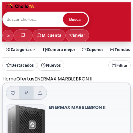
Buscar
Mi cuenta
Enviar
Categorías
Compra mejor
Cupones
Tiendas
Destacados
Nuevos
Filtrar
Home
Ofertas
ENERMAX MARBLEBRON II
4°
ENERMAX MARBLEBRON II