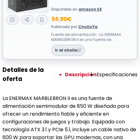
Disponible en
amazon ES
59,90€
Publicado por
CholloYa
Fuente de alimentación · La ENERMAX
MARBLEBRON II es una fuente de
alimentación semimodular de 850 W
diseñada para of...
Ir al chollo
Detalles de la
Descripción
Especificaciones
oferta
La ENERMAX MARBLEBRON II es una fuente de
alimentación semimodular de 850 W diseñada para
ofrecer un rendimiento fiable y eficiente en
configuraciones de juegos y trabajo. Equipada con
tecnología ATX 3.1 y PCIe 5.1, incluye un cable nativo de
600 W para soportar las GPU modernas, con una