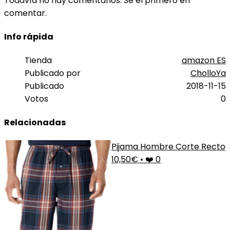
Todavía no hay comentarios. Sé el primero en
comentar.
Info rápida
Tienda
amazon ES
Publicado por
CholloYa
Publicado
2018-11-15
Votos
0
Relacionadas
Pijama Hombre Corte Recto
10,50€
•
❤️ 0