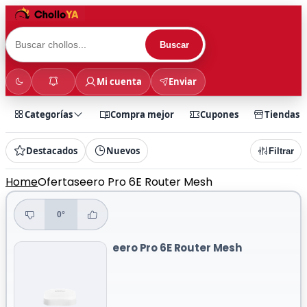
Buscar
Mi cuenta
Enviar
Categorías
Compra mejor
Cupones
Tiendas
Destacados
Nuevos
Filtrar
Home
Ofertas
eero Pro 6E Router Mesh
0°
eero Pro 6E Router Mesh