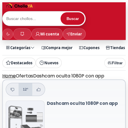
Buscar
Mi cuenta
Enviar
Categorías
Compra mejor
Cupones
Tiendas
Destacados
Nuevos
Filtrar
Home
Ofertas
Dashcam oculta 1080P con app
12°
Dashcam oculta 1080P con app