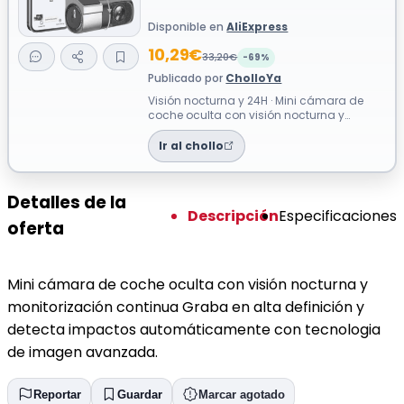
Disponible en
AliExpress
10,29€
33,20€
-69%
Publicado por
CholloYa
Visión nocturna y 24H · Mini cámara de
coche oculta con visión nocturna y
monitorización continua Graba en alta
defin...
Ir al chollo
Detalles de la
Descripción
Especificaciones
oferta
Mini cámara de coche oculta con visión nocturna y
monitorización continua Graba en alta definición y
detecta impactos automáticamente con tecnologia
de imagen avanzada.
Reportar
Guardar
Marcar agotado